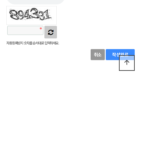
자동등록방지 숫자를 순서대로 입력하세요.
취소
작성완료
arrow_upward
연구소소개
개인정보처리방침
이메일무단수집거부
회원가입
로그인
톡톡브레인상담교육연구소
주소 :
전라남도 무안군 삼향읍 남악3로 71 (남악리 2104)