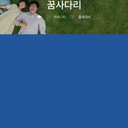
꿈사다리
커뮤니티
꿈사다리