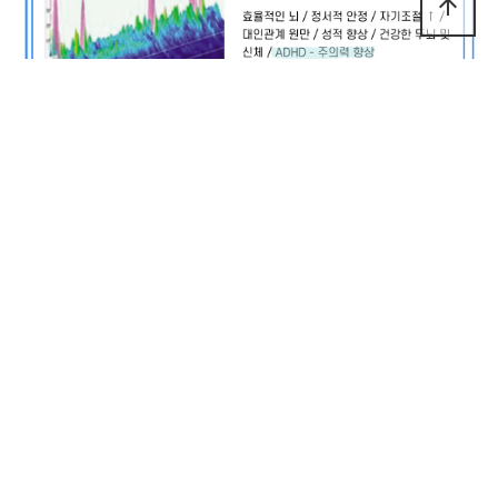
arrow_upward
이전글
지나친 사이버 과의존 '인터넷 중독'
22.07.12
다음글
우리 아이 정말 소극적일까요?
22.07.12
댓글
0
등록된 댓글이 없습니다.