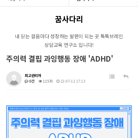
헤더설정
꿈사다리
내 딛는 걸음마다 성장하는 발판이 되는 곳 톡톡브레인
상담교육 연구소 입니다!
주의력 결핍 과잉행동 장애 'ADHD'
최고관리자
0건
115회
22-07-12 17:13