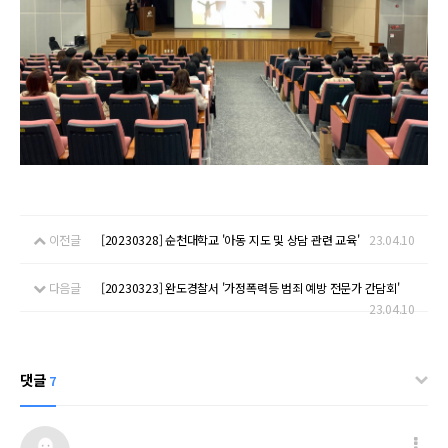
이전글
[20230328] 순천대학교 '아동 지도 및 상담 관련 교육'
23.04.10
다음글
[20230323] 완도경찰서 '가정폭력등 범죄 예방 전문가 간담회'
23.04.10
댓글
7