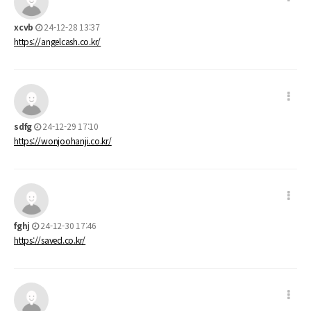
xcvb
24-12-28 13:37
https://angelcash.co.kr/
sdfg
24-12-29 17:10
https://wonjoohanji.co.kr/
fghj
24-12-30 17:46
https://saved.co.kr/