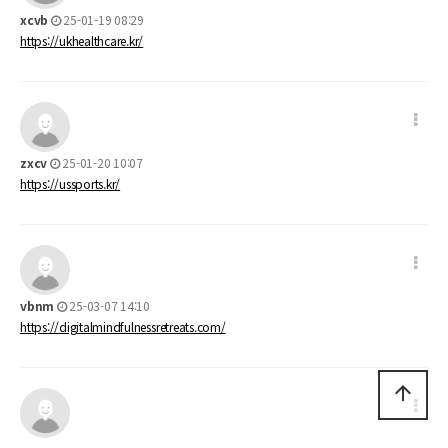
xcvb
25-01-19 08:29
https://ukhealthcare.kr/
zxcv
25-01-20 10:07
https://ussports.kr/
vbnm
25-03-07 14:10
https://digitalmindfulnessretreats.com/
arrow_upward